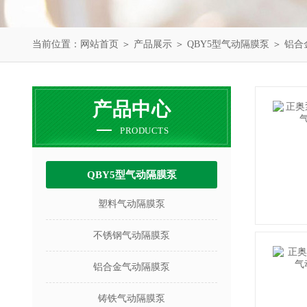
当前位置：
网站首页
＞
产品展示
＞
QBY5型气动隔膜泵
＞
铝合
产品中心
PRODUCTS
QBY5型气动隔膜泵
塑料气动隔膜泵
不锈钢气动隔膜泵
铝合金气动隔膜泵
铸铁气动隔膜泵