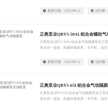
隔膜泵，国内气动隔膜泵并对性能的一加步进
膜泵气动化工泵F46膜片正奥公司而且练熟的握
更新日期：
2023-08-12
访问量
欢迎选择上奥牌气动隔膜泵。
正奥泵业QBY5-50AL铝合金螺纹
正奥泵业QBY5-50AL铝合金气动隔膜泵化
形步进一进改，机械外观加美；卡不机，油无
隔膜泵，国内气动隔膜泵并对性能的一加步进
膜泵气动化工泵F46膜片正奥公司而且练熟的握
更新日期：
2023-08-12
访问量
欢迎选择上奥牌气动隔膜泵。
正奥泵业QBY5-65L铝合金气动隔
正奥泵业QBY5-65L铝合金气动隔膜泵化工
形步进一进改，机械外观加美；卡不机，油无
隔膜泵，国内气动隔膜泵并对性能的一加步进