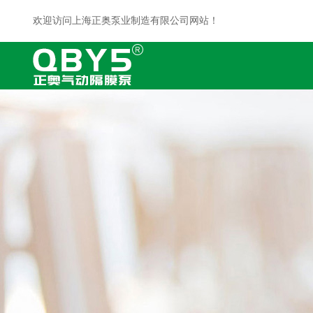
欢迎访问上海正奥泵业制造有限公司网站！