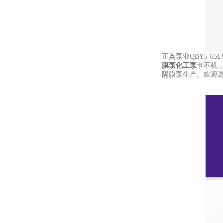
正奥泵业QBY5-6
膜泵化工泵
卡不机
隔膜泵生产。欢迎