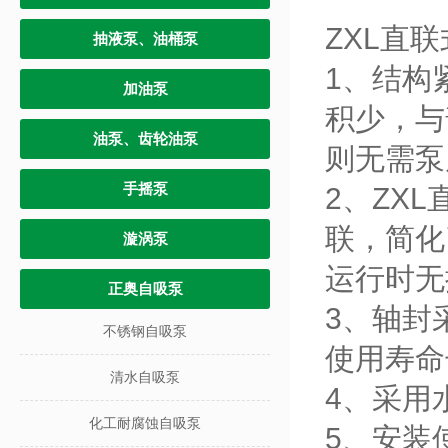
ZXL直
抽液泵、油桶泵
1、结构
加油泵
积少，与
油泵、齿轮油泵
则无需泵
手摇泵
2、
ZX
联，简化
漩涡泵
运行时无
正奥自吸泵
3、轴封
不锈钢自吸泵
使用寿
清水自吸泵
4、采用
化工耐腐蚀自吸泵
5、安装