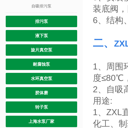
自吸排污泵
装底阀，
6、结构
排污泵
液下泵
二、
Z
旋片真空泵
1、周围
耐腐蚀泵
度≤80
水环真空泵
2、自吸
胶体磨
用途:
转子泵
1、ZX
化工、制
上海水泵厂家