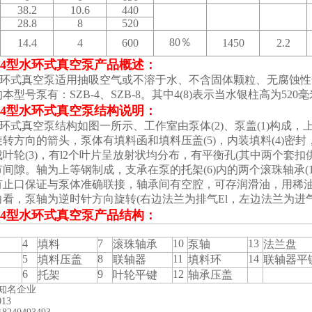
38.2
10.6
440
28.8
8
520
80％
14.4
4
600
1450
2.2
B-4型水环式真空泵
产品概述：
型水环式真空泵
适用抽吸空气或不溶于水、不含固体颗粒、无腐蚀性
本型号泵有：SZB-4、SZB-8。其中4(8)表示当水银柱高为520
B-4型水环式真空泵
结构说明：
型水环式真空泵
结构如图一所示、工作室由泵体(2)、泵盖(1)构成，上
转方向的箭头，泵体有填料函和填料压盖(5)，内装填料(4)密封，
叶轮(3)，有l2个叶片呈放射状均分布，有平衡孔(其中两个套扣供
间隙。轴为上等钢制成，支承在泵的托架(6)内的两个滚珠轴承(17
有止口保证与泵体准确联接，轴承间有空腔，可存润滑油，用稀
看，泵轴为逆时针方向旋转(右边法兰为排气El，左边法兰为进气
B-4型水环式真空泵
产品结构：
4
7
10
13
填料
滚珠轴承
泵轴
法兰盘
5
8
11
14
填料压盖
联轴器
填料环
联轴器平
6
9
12
托架
叶轮平键
轴承压盖