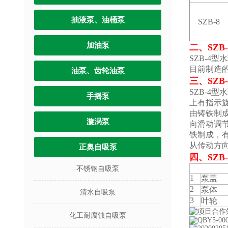
抽液泵、油桶泵
SZB-8
加油泵
二、
SZ
SZB-4
目前制造的
油泵、齿轮油泵
三、
SZ
SZB-4
手摇泵
上有指示旋
由铸铁制成
漩涡泵
向滑动调节
铁制成，
从传动方向
正奥自吸泵
四、
SZ
不锈钢自吸泵
1
泵盖
2
泵体
清水自吸泵
3
叶轮
化工耐腐蚀自吸泵