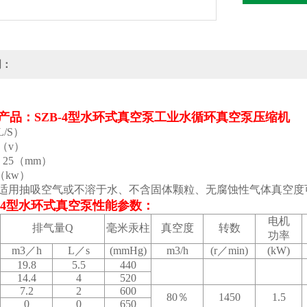
明：
产品：SZB-4型水环式真空泵工业水循环真空泵压缩机
/S）
（v）
25（mm）
（kw）
 适用抽吸空气或不溶于水、不含固体颗粒、无腐蚀性气体真空度
B-4型水环式真空泵
性能参数：
电机
排气量Q
毫米汞柱
真空度
转数
功率
m3／h
L／s
(mmHg)
m3/h
(r／min)
(kW)
19.8
5.5
440
14.4
4
520
7.2
2
600
80％
1450
1.5
0
0
650