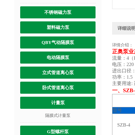
不锈钢磁力泵
塑料磁力泵
详细说
QBY气动隔膜泵
详情介绍：
正奥泵业
电动隔膜泵
流量：4（L
电压：220
进出口径：
立式管道离心泵
功率：1.5
主要用途:
卧式管道离心泵
一、
SZ
计量泵
型号
隔膜式计量泵
SZB-4
G型螺杆泵