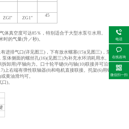
45
ZGl"
ZG1"
气体真空度可达85％，特别适合于大型水泵引水用。
毫米时的气量(升／秒)。
电话
有进排气口(详见图三)，下有放水螺塞(15)(见图三)，泵盖
在线咨询
泵体侧面的螺丝孔(16)(见图三)为补充水环消耗用水。
拆卸用)平轴向力。口十轮平键(9)与轴(10)联接并可沿轴
)上右端有弹性联轴器(8)和电机直接联接。托架(6)用铸
微信扫一扫
油或黄油滑均可。
口)。
键