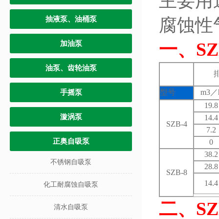
主要用
抽液泵、油桶泵
腐蚀性
一、
S
加油泵
油泵、齿轮油泵
型号
m3／
手摇泵
19.8
漩涡泵
14.4
SZB-4
7.2
正奥自吸泵
0
38.2
不锈钢自吸泵
28.8
SZB-8
14.4
化工耐腐蚀自吸泵
二、
S
清水自吸泵