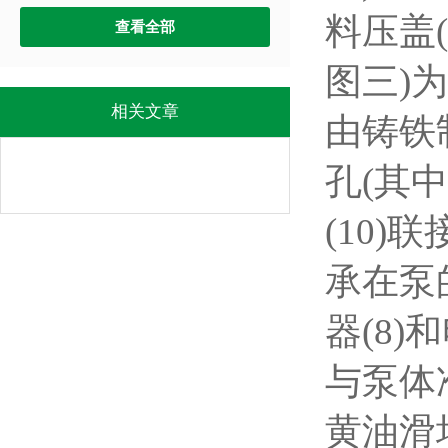
料压盖(
查看全部
图三)
相关文章
由铸铁
孔(其
(10
承在泵
器(8
与泵体
黄油滑