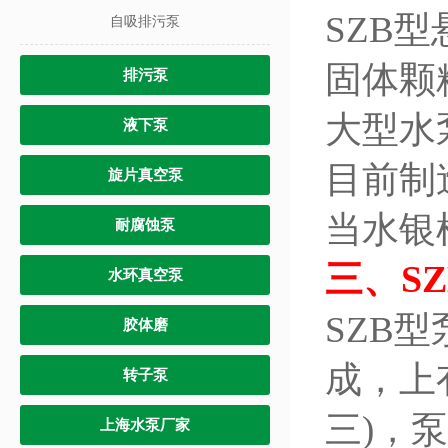
SZB
自吸排污泵
固体颗
排污泵
大型水
液下泵
目前制造
旋片真空泵
当水银
耐腐蚀泵
三、
S
水环真空泵
SZB
胶体磨
成，上
转子泵
三)，
上海水泵厂家