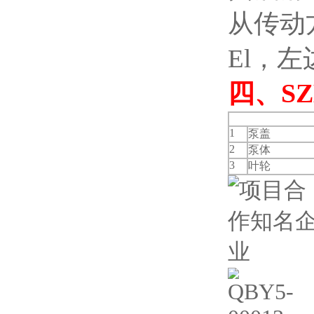
从传动
El，
四、
S
1
泵盖
2
泵体
3
叶轮