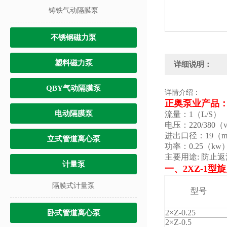
铸铁气动隔膜泵
不锈钢磁力泵
塑料磁力泵
详细说明：
QBY气动隔膜泵
详情介绍：
正奥泵业产品：
电动隔膜泵
流量：1（L/S）
电压：220/380（
进出口径：19（
立式管道离心泵
功率：0.25（kw
主要用途: 防止
计量泵
一、2XZ-1
隔膜式计量泵
型号
2×Z-0.25
卧式管道离心泵
2×Z-0.5