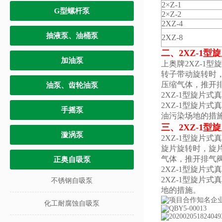
2×Z-1
G型螺杆泵
2×Z-2
2XZ-4
抽液泵、油桶泵
2XZ-8
二、2XZ-1
加油泵
上奥牌2XZ-
转子带动旋转时
压缩气体，推开
油泵、齿轮油泵
2XZ-1
型旋片式真
2XZ-1
型旋片式真
手摇泵
油污染场地的措
三、2XZ-1
漩涡泵
2XZ-1型旋片
旋片旋转时，旋
气体，推开排气
正奥自吸泵
2XZ-1
型旋片式真
2XZ-1
型旋片式真
不锈钢自吸泵
地的措施。
化工耐腐蚀自吸泵