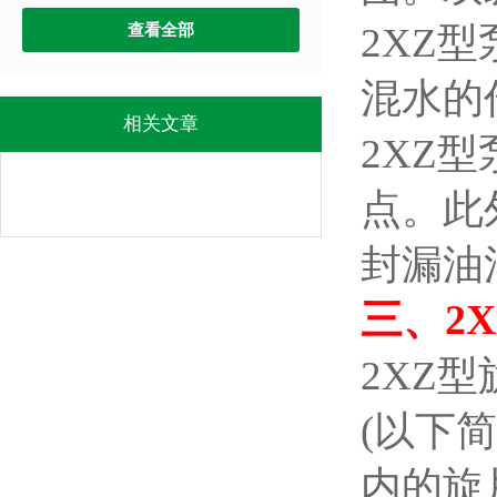
2XZ
查看全部
混水的
相关文章
2XZ
点。此
封漏油
三、
2
2XZ
(以下
内的旋