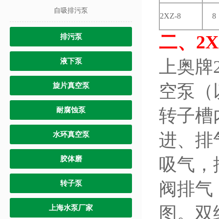
自吸排污泵
2XZ-8
8
二、
2
排污泵
上奥牌
液下泵
空泵（
旋片真空泵
转子槽
耐腐蚀泵
进、排
水环真空泵
吸气，
胶体磨
阀排气
转子泵
图。双
上海水泵厂家