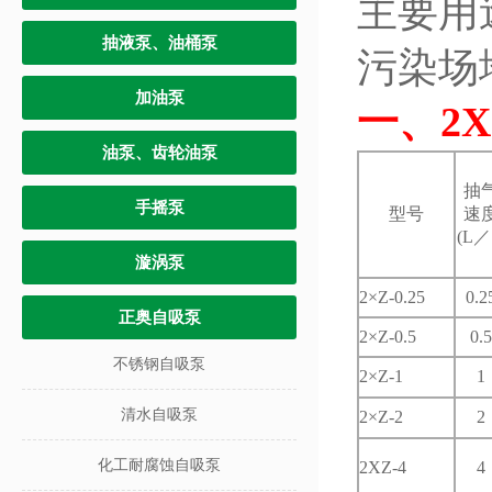
主要用
抽液泵、油桶泵
污染场
加油泵
一、
2
油泵、齿轮油泵
抽
手摇泵
型号
速
(L／
漩涡泵
2×Z-0.25
0.2
正奥自吸泵
2×Z-0.5
0.5
不锈钢自吸泵
2×Z-1
1
清水自吸泵
2×Z-2
2
化工耐腐蚀自吸泵
2XZ-4
4