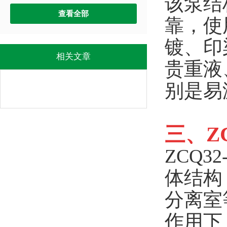
该泵结
查看全部
靠，使
镀、印
相关文章
贵重液
别是易
三、Z
ZCQ32
体结构
分离室
作用下