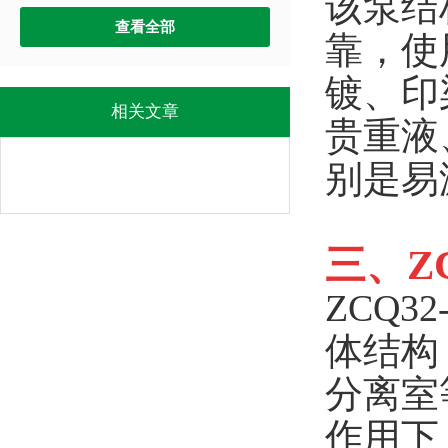
该泵结
查看全部
靠，使
镀、印
相关文章
贵重液
别是易
三、Z
ZCQ32
体结构
分离室
作用下