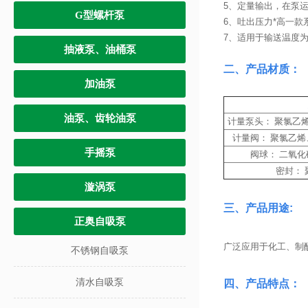
5、定量输出，在泵
G型螺杆泵
6、吐出压力*高一款系
7、适用于输送温度为 -
抽液泵、油桶泵
二、产品材质：
加油泵
油泵、齿轮油泵
计量泵头： 聚氯乙烯、
计量阀： 聚氯乙烯、
手摇泵
阀球： 二氧化硅
密封：
漩涡泵
三、产品用途:
正奥自吸泵
广泛应用于化工、制
不锈钢自吸泵
清水自吸泵
四、产品特点：