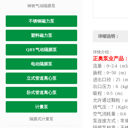
铸铁气动隔膜泵
不锈钢磁力泵
塑料磁力泵
详细说明：
QBY气动隔膜泵
详情介绍：
正奥泵业产品：
电动隔膜泵
流量：0~2.4（m3
扬程：0~50（m
立式管道离心泵
进出口径：25（
出口压力：6（kgf
卧式管道离心泵
吸程：0-5（m）
允许通过颗粒：φ
计量泵
供气压：7（Kgf/
空气消耗量：0.6（
隔膜式计量泵
泵连接方式：常
隔膜泵材质：不