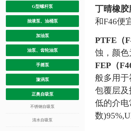
G型螺杆泵
丁晴橡胶
和F46便
抽液泵、油桶泵
加油泵
PTFE（
油泵、齿轮油泵
蚀，颜色
FEP（F
手摇泵
般多用于
漩涡泵
包覆层及
正奥自吸泵
低的介电
不锈钢自吸泵
数)95%,
清水自吸泵