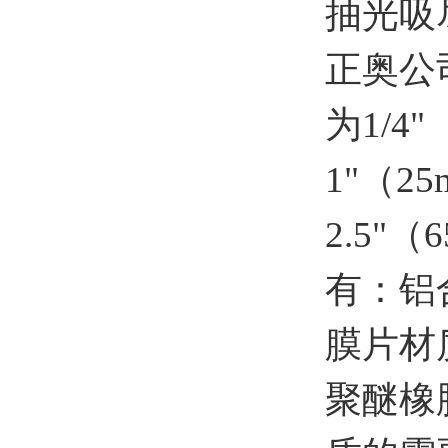
抽光吸
正奥公
为1/4"
1"（25
2.5"
有：铝
膜片材
聚醚橡