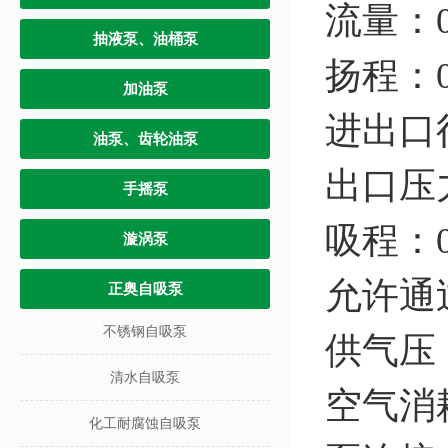
流量：0
抽液泵、油桶泵
扬程：0
加油泵
进出口
油泵、齿轮油泵
出口压力
手摇泵
吸程：0
漩涡泵
允许通
正奥自吸泵
不锈钢自吸泵
供气压：
清水自吸泵
空气消耗
化工耐腐蚀自吸泵