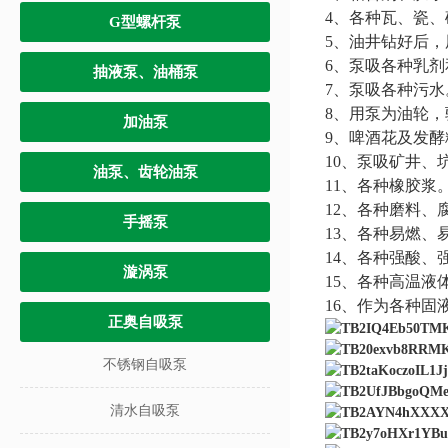
4、各种瓦、瓷
G型螺杆泵
5、油井钻好后
6、泵吸各种乳剂
抽液泵、油桶泵
7、泵吸各种污水
8、用泵为油轮
加油泵
9、啤酒花及发
10、泵吸矿井
油泵、齿轮油泵
11、各种橡胶浆
12、各种磨料
手摇泵
13、各种易燃、
14、各种强酸、
漩涡泵
15、各种高温液体
16、作为各种固
正奥自吸泵
不锈钢自吸泵
清水自吸泵