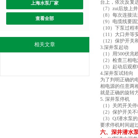
台上，依次反复进
上海水泵厂家
（7）zui后放
（8）每次连接
查看全部
（9）电缆线要
（10）下泵过
（11）大口井等
（12）保护开
相关文章
3.深井泵起动
（1）用500伏
（2）检查三相
（3）起动后观
4.深井泵试转向
为了判明正确的
相电源的任意两
就是正确的旋转
5. 深井泵停机
（1）关闭开关
（2）保护开关
（3）QJ潜水泵
要求停机时间超过
六、
深井潜水