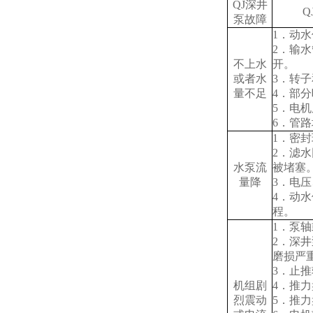
QJ深井
Q
泵故障
1．动
2．输
不上水
开。
或者水
3．转
量不足
4．部
5．电
6．管
1．密
2．滤
水泵流
被堵塞
量降
3．电
4．动
程。
1．泵
2．深
磨损严
3．止
机组剧
4．推
烈震动
5．推