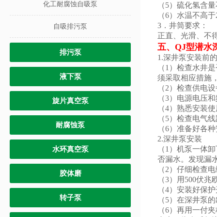
化工耐腐蚀自吸泵
（5）硫化氢含量
（6）水温不高于
3．井筒要求：
自吸排污泵
正直、光滑、不
五、
QJ型潜水
排污泵
1.深井泵安装前
（1）检查水井
液下泵
须采取相应措施
（2）检查供电
（3）电源电压
旋片真空泵
（4）熟悉安装使
（5）检查电气
耐腐蚀泵
（6）准备好各
2.深井泵安装
（1）机泵一体
水环真空泵
否漏水。发现漏
（2）仔细检查
胶体磨
（3）用500伏
（4）安装好保
转子泵
（5）在深井泵
（6）再用一付