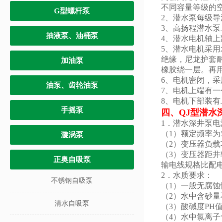
不同容量等级的
G型螺杆泵
2、潜水泵每级
3、高扬程潜水
抽液泵、油桶泵
4、潜水电机轴
5、潜水电机采
绝缘，尼龙护套
加油泵
橡胶绕一层。再用
6、电机密闭，
油泵、齿轮油泵
7、电机上端有
8、电机下部装
手摇泵
四、
QJ型潜水
1．潜水深井泵电
（1）额定频率为
漩涡泵
（2）变压器负载
（3）变压器距井
正奥自吸泵
输电线规格比配
2．水质要求：
不锈钢自吸泵
（1）一般无腐蚀
（2）水中含砂量
清水自吸泵
（3）酸碱度PH值
（4）水中氯离子