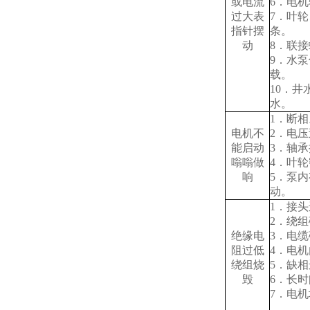
或电流
6．电
过大表
7．叶
指针摆
条。
动
8．联
9．水
载。
10．
水。
1．断相
电机不
2．电
能启动
3．轴
嗡嗡做
4．叶
响
5．泵
动。
1．接
2．绕
绝缘电
3．电
阻过低
4．电
绕组烧
5．缺
毁
6．长
7．电