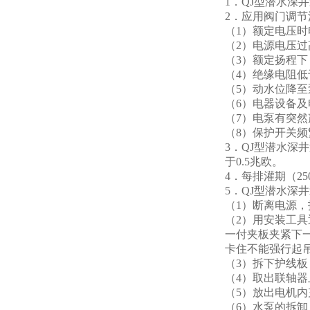
1．QJ型潜水
2．应用阀门调
（1）额定电压时
（2）电源电压过
（3）额定扬程
（4）绝缘电阻低
（5）动水位降
（6）电器设备
（7）电泵有突
（8）保护开关
3．QJ型潜水
于0.5兆欧。
4．每排灌期（2
5．QJ型潜水深
（1）断离电源
（2）用安装工
一付夹板夹紧下
卡住不能强行起
（3）拆下护线
（4）取出联轴
（5）放出电机内
（6）水泵的拆卸