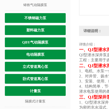
铸铁气动隔膜泵
不锈钢磁力泵
塑料磁力泵
详细说明：
QBY气动隔膜泵
详情介绍：
一、
QJ型潜水
电动隔膜泵
QJ型潜水深井
工程：主要用于
二、
QJ型潜水
立式管道离心泵
1、电机、水泵
2、对井管、扬
卧式管道离心泵
3、安装、使用
4、结构简单，
计量泵
潜水电泵使用的
三、
QJ型深井
隔膜式计量泵
1、QJ型潜水
为密闭充水湿式