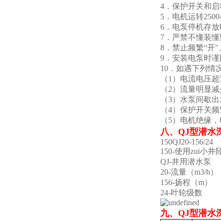
4．保护开关和
5．电机运转25
6．电泵停机存
7．严禁不懂装
8．禁止频繁“开"
9．安装电泵时
10．如遇下列情
（1）电流电压
（2）流量明显减
（3）水泵间歇
（4）保护开关频
（5）电机绝缘，
八、
QJ型潜水
150QJ20-156/24
150-使用zui小井
QJ-井用潜水泵
20-流量（m3/h）
156-扬程（m）
24-叶轮级数
九、
QJ型潜水