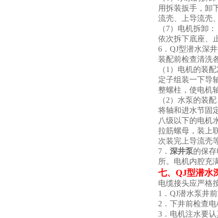
用拆装扳手，卸
流壳、上导流壳
（7）电机拆卸：
依次拆下底座、
6．QJ型潜水深
装配前检查清洗
（1）电机的装配
定子组装一下导
整螺柱，使电机
（2）水泵的装配
将轴和进水节固
八级以下的电机水
拉筋螺母，装上
次装完上导流壳
7．
深井泵
的保存
所。电机内腔充
七、
QJ型潜水
电缆接头应严格
1．QJ潜水泵
2．下井前检查电
3．电机注水要