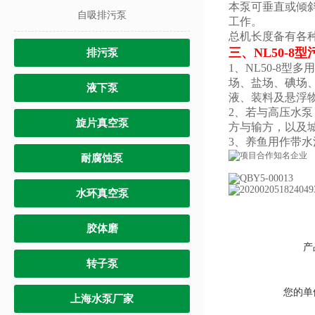
本泵可垂直或倾
自吸排污泵
工作。
总机长度备有各
三、
NL50-8型
排污泵
1、NL50-8
场、盐场、碘场
液下泵
液、装料及悬浮
2、若与高压水
旋片真空泵
方与输方，以及
3、养鱼用作带
耐腐蚀泵
水环真空泵
胶体磨
产
转子泵
您的单
上海水泵厂家