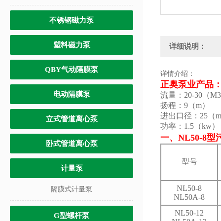
不锈钢磁力泵
塑料磁力泵
详细说明：
QBY气动隔膜泵
详情介绍：
正奥泵业产品：N
电动隔膜泵
流量：20-30（M3
扬程：9（m）
进出口径：25（
立式管道离心泵
功率：1.5（kw）
一、
NL50-8型
卧式管道离心泵
型号
计量泵
NL50-8
隔膜式计量泵
NL50A-8
NL50-12
G型螺杆泵