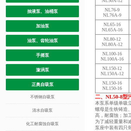
NL50A-12
NL76-9
抽液泵、油桶泵
NL76A-9
NL65-16
加油泵
NL65A-16
NL80-12
油泵、齿轮油泵
NL80A-12
NL100-16
手摇泵
NL100A-16
NL150-12
漩涡泵
NL150A-12
NL150-16
正奥自吸泵
NL150-16
二、
NL50-8型
不锈钢自吸泵
本泵系单级单吸
螺母是生铁铸造
清水自吸泵
高，耐腐蚀；加
为了减轻重量和
化工耐腐蚀自吸泵
泵座中装有四只