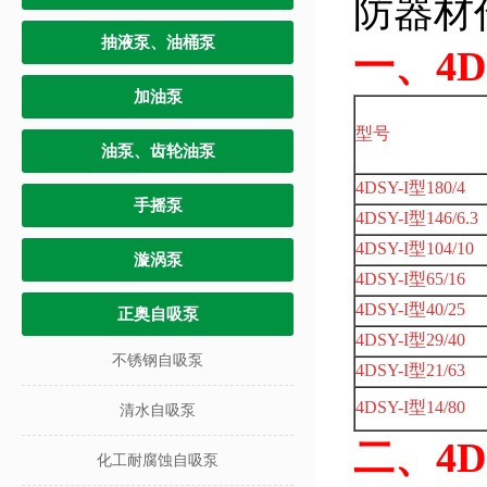
防器材
抽液泵、油桶泵
一、
4
加油泵
型号
油泵、齿轮油泵
4DSY-I型180/4
手摇泵
4DSY-I型146/6.3
4DSY-I型104/10
漩涡泵
4DSY-I型65/16
4DSY-I型40/25
正奥自吸泵
4DSY-I型29/40
不锈钢自吸泵
4DSY-I型21/63
4DSY-I型14/80
清水自吸泵
二、
4
化工耐腐蚀自吸泵