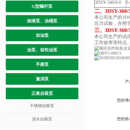
3DSY-340/6.0
0
G型螺杆泵
二、
3DSY-36
本公司生产的3D
抽液泵、油桶泵
压力试验，亦用
三、
3DSY-36
加油泵
本公司生产的试
工作效率等特点
油泵、齿轮油泵
手摇泵
漩涡泵
产
正奥自吸泵
您的单
不锈钢自吸泵
您的姓
清水自吸泵