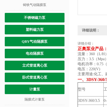
铸铁气动隔膜泵
不锈钢磁力泵
塑料磁力泵
详细说明：
QBY气动隔膜泵
详情介绍：
正奥泵业产品：3
电动隔膜泵
流量：360（L/H
压力：3.5（Mpa
电机功率：0.75
立式管道离心泵
电压：220(V)
主要用途:化工
卧式管道离心泵
一、
3DSY-36
型号
计量泵
隔膜式计量泵
3DSY-360/3.5
0