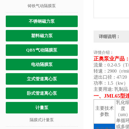
铸铁气动隔膜泵
不锈钢磁力泵
塑料磁力泵
详细说明：
QBY气动隔膜泵
详情介绍：
正奥泵业产品：
电动隔膜泵
流量：0.2-0.5（T
转速：2900（r/m
进出口径：47/20
立式管道离心泵
功率：1.5（kw）
主要用途: 乳制
卧式管道离心泵
一、JML65
乳化
计量泵
主要技术
度
参数
（um
隔膜式计量泵
单循
或多