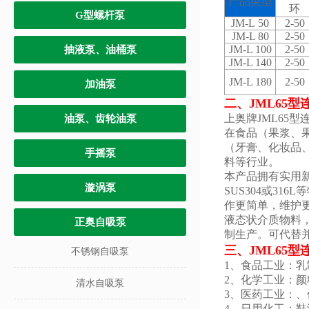
产品类型
环
G型螺杆泵
JM-L 50
2-50
JM-L 80
2-50
JM-L 100
2-50
抽液泵、油桶泵
JM-L 140
2-50
JM-L 180
2-50
加油泵
二、JML65
上奥牌JML65
油泵、齿轮油泵
在食品（果浆、
（牙膏、化妆品
手摇泵
料等行业。
本产品拥有实用
漩涡泵
SUS304或3
作更简单，维护
液态状介质物料，
正奥自吸泵
制生产。可代替
三、JML65
不锈钢自吸泵
1、食品工业：
2、化学工业：
清水自吸泵
3、医药工业：
4、日用化工：