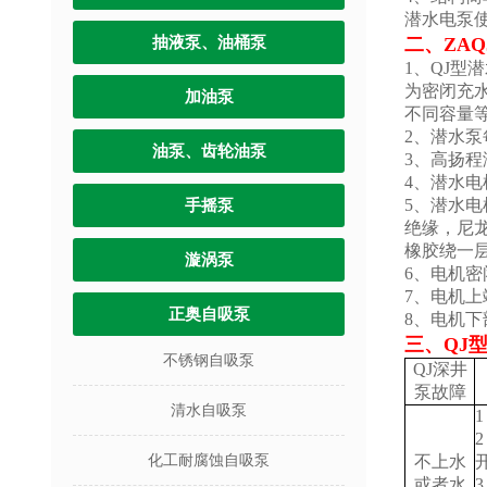
潜水电泵
抽液泵、油桶泵
二、
ZA
1、QJ
为密闭充
加油泵
不同容量
2、潜水
油泵、齿轮油泵
3、高扬
4、潜水
5、潜水
手摇泵
绝缘，尼
橡胶绕一层
漩涡泵
6、电机
7、电机
正奥自吸泵
8、电机
三、QJ
不锈钢自吸泵
QJ深井
泵故障
清水自吸泵
化工耐腐蚀自吸泵
不上水
或者水