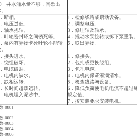
10．井水涌水量不够，问歇出
水。
1．断相。
1．检修线路或启动设备。
2．电压过低。
2．调整电压。
3．轴承抱轴。
3．修理轴及轴承。
4．叶轮密封环之间锈死等。
4．撬动水泵旋转或拆下泵重装
5．泵内有异物卡死叶轮不能转
5．取出异物。
动。
1．接头进水。
1．修接头。
2．绕组破坏。
2．包扎或更换绕组。
3．电缆破裂。
3．包扎电缆。
4．电机内缺水。
4．电机内保证灌满清水。
5．缺相运转。
5．检查线路与设备。
6．长时间超载运转。
6．降低负荷使电机电流不超过
7．电机埋入泥沙中。
规定值。
7．按安装要求安装电机。