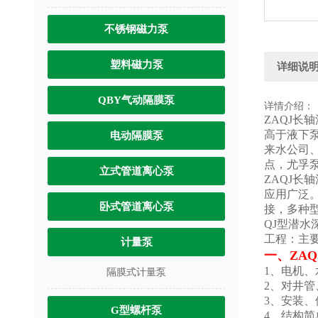
不锈钢磁力泵
塑料磁力泵
详细说
QBY气动隔膜泵
详情介绍：
ZAQJ
高于液下
电动隔膜泵
来水公司
点，尤孚
立式管道离心泵
ZAQJ
应用广泛
卧式管道离心泵
接，多种
QJ型潜
工程：主
计量泵
一、
ZA
1、电机
隔膜式计量泵
2、对井
3、安装
G型螺杆泵
4、结构