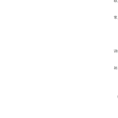
联
常
详
补