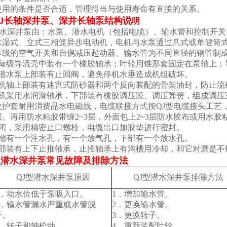
使用的条件是否合适，管理得当与使用寿命有直接的关系。
QJ长轴深井泵、深井长轴泵
结构说
明
型潜水深井泵由：水泵、潜水电机（包括电缆）、输水管和控制开
水湿式、立式三相笼异步电动机，电机与水泵通过爪式或单健筒
等级的空气开关和自偶减压起动器、输水管为不同直径的钢管制
泵每级导流壳中装有一个橡胶轴承；叶轮用锥形套固定在泵轴上；
程潜水泵上部装有止回阀，避免停机水垂造成机组破坏。
电机轴上部装有迷宫式防砂器和两个反向装配的骨架油封，防止流
电机采用水润滑轴承，下部装有橡胶调压膜、调压弹簧，组成调压
龙护套耐用消费品水电磁线，电缆联接方式按QJ型电缆接头工艺
。再用防水粘胶带缠2~3层，外面包上2~3层防水胶布或用水
密闭，采用精密止口螺栓，电缆出口加胶垫进行密封。
上端有一个注水孔，有一个放气孔，下部有一个放水孔。
下部装有上下止推轴承，止推轴承上有沟槽用冷却，和它对磨是不
型潜水深井泵
常见故障及排除方法
QJ型潜水深井泵原因
QJ型潜水深井泵排除方法
1．动水位低于泵吸入口。
1．增加输水管。
2．输水管漏水严重或水管脱
2．更换输水管。
开。
3．更换转子。
3．转子和轴松动。
4．重新装配叶轮。