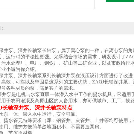
明：
长轴深井泵、深井长轴泵长轴泵，属于离心泵的一种，在离心泵的
泵，运行时的平稳性更强。尤孚结合市场的需求，研发设计了ZA
、污水处理厂、电厂、钢铁厂、矿山等工矿企业，以及市政给排
泵业小编为你介绍。
长轴深井泵、深井长轴泵系列长轴深井泵在液压设计方面进行了改
。高效，可靠以及坚固是这系列的主要优势，ZAQJ长轴深井泵
型号各种材质的泵，满足客户的需求。
水深井泵是电机与水泵直联一体潜入水中工作的提水机具，它适用
要用于农田灌溉及高原山区的人畜用水，亦可供城市、工厂、铁
QJ长轴深井泵、深井长轴泵
特点
、水泵一体、潜入水中运行，安全可靠。
管、扬水管无特殊要求（即：钢管井、灰管井、土井等均可使用；
、使用、维护方便简单占地面积小、不需要造泵房。
简单，节省原材料。