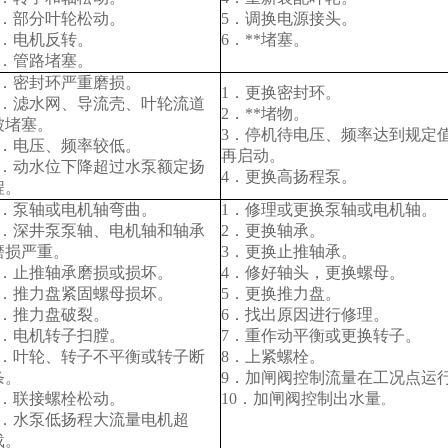
4．部分叶轮松动。
5．调换电源接头。
5．电机反转。
6．**堵塞。
6．管路堵塞。
1．密封环严重磨损。
1．更换密封环。
2．滤水网、导流壳、叶轮流道
2．**堵物。
被堵塞。
3．停机待电压、频率达到规定
3．电压、频率较低。
再启动。
4．动水位下降超过水泵额定扬
4．更换高扬程泵。
程。
1．泵轴或电机轴弯曲。
1．修理或更换泵轴或电机轴。
2．深井泵泵轴、电机轴和轴承
2．更换轴承。
磨损严重。
3．更换止推轴承。
3．止推轴承磨损或损坏。
4．修好轴头，更换螺母。
4．推力盘紧固螺母损坏。
5．更换推力盘。
5．推力盘破裂。
6．找出原因进行修理。
6．电机转子扫膛。
7．重作动平衡或更换转子。
7．叶轮、转子不平衡或转子断
8．上紧螺栓。
条。
9．加闸阀控制流量在工况点运
8．联接螺栓松动。
10
．加闸阀控制出水量
。
9．水泵低扬程大流量电机超
载。