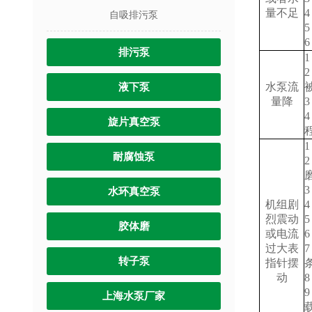
量不足
自吸排污泵
排污泵
水泵流
液下泵
量降
旋片真空泵
耐腐蚀泵
水环真空泵
机组剧
烈震动
胶体磨
或电流
过大表
转子泵
指针摆
动
上海水泵厂家