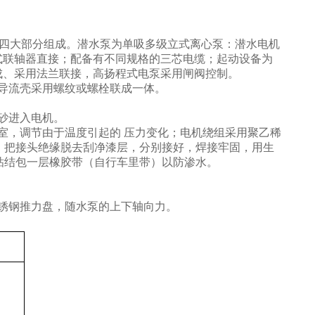
关四大部分组成。潜水泵为单吸多级立式离心泵：潜水电机
式联轴器直接；配备有不同规格的三芯电缆；起动设备为
成、采用法兰联接，高扬程式电泵采用闸阀控制。
导流壳采用螺纹或螺栓联成一体。
砂进入电机。
室，调节由于温度引起的 压力变化；电机绕组采用聚乙稀
，把接头绝缘脱去刮净漆层，分别接好，焊接牢固，用生
胶粘结包一层橡胶带（自行车里带）以防渗水。
锈钢推力盘，随水泵的上下轴向力。