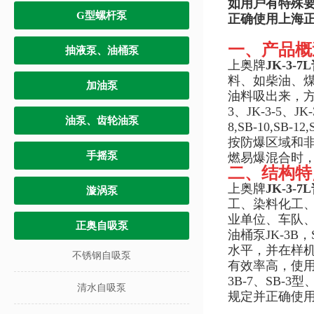
如用户有特殊
G型螺杆泵
正确使用上海
一、产品概
抽液泵、油桶泵
上奥牌
JK-3
料、如柴油、
加油泵
油料吸出来，方
3、JK-3-5、JK-
油泵、齿轮油泵
8,SB-10,S
按防爆区域和
手摇泵
燃易爆混合时
二、结构特
上奥牌
JK-3
漩涡泵
工、染料化工
业单位、车队
正奥自吸泵
油桶泵JK-3
水平，并在样
不锈钢自吸泵
有效率高，使用
3B-7、SB-
清水自吸泵
规定并正确使