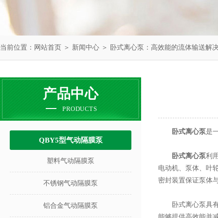
当前位置：
网站首页
＞
新闻中心
＞ 卧式离心泵：高效能的流体输送解
产品中心
PRODUCTS
卧式离心泵
是
QBY5型气动隔膜泵
卧式离心泵
利
塑料气动隔膜泵
电动机、泵体、叶
密封装置保证泵体
不锈钢气动隔膜泵
卧式离心泵具有多
铝合金气动隔膜泵
能够提供高效能并