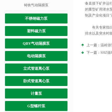
备直接下矿井运
铸铁气动隔膜泵
的重型矿用潜水泵
制及产业化项目”
不锈钢磁力泵
有关专家指出，
塑料磁力泵
排水以及突水时
QBY气动隔膜泵
上一篇：
温岭游
下一篇：
SHZ
电动隔膜泵
立式管道离心泵
卧式管道离心泵
计量泵
G型螺杆泵