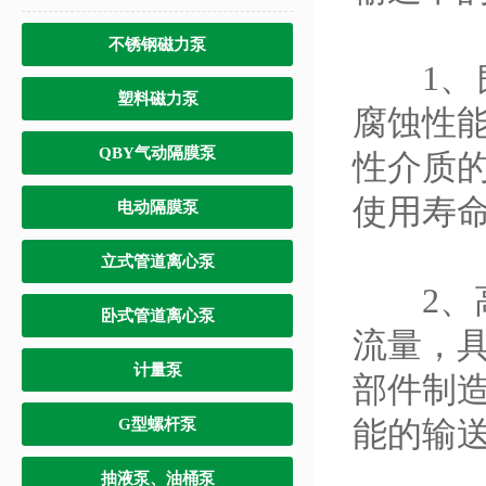
不锈钢磁力泵
1、良
塑料磁力泵
腐蚀性
QBY气动隔膜泵
性介质
使用寿
电动隔膜泵
立式管道离心泵
2、高
卧式管道离心泵
流量，
计量泵
部件制
能的输
G型螺杆泵
抽液泵、油桶泵