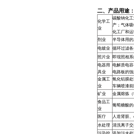
二、产品用途
碳酸钠化工
化学工
产；气体吸
业
化工厂和运
剂业
半导体用的
电镀业
循环过滤各
照片业
即现照相系
电器用
电解质电容
具业
电路板的蚀
金属工
氧化铝膜处
业
车辆喷漆前
矿业
金属熔炼（
食品工
葡萄糖酸的
业
医疗
人造肾脏、
水处理
清洗离子交
污染控
添加污水处