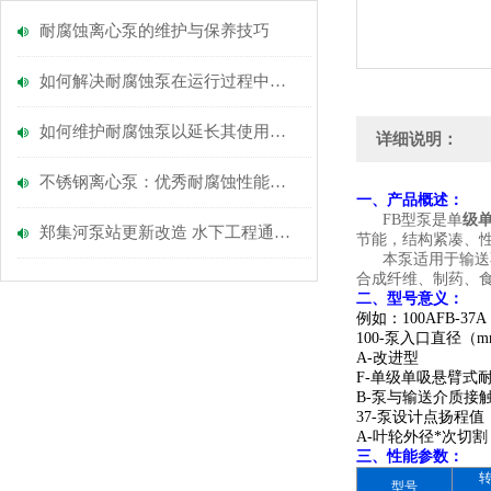
耐腐蚀离心泵的维护与保养技巧
如何解决耐腐蚀泵在运行过程中可能出现的问题？
如何维护耐腐蚀泵以延长其使用寿命？
详细说明：
不锈钢离心泵：优秀耐腐蚀性能的选择
一、产品概述：
FB型泵是单
级
郑集河泵站更新改造 水下工程通过验收
节能，结构紧凑、
本泵适用于输送不含
合成纤维、制药、
二、
型号意义：
例如：100AFB-37A
100-泵入口直径（
A-改进型
F-单级单吸悬臂式
B-泵与输送介质接触过
37-泵设计点扬程值
A-叶轮外径*次切割
三、性能参数：
型号