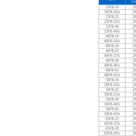
（r/
25FB-16
2
16FB-16A
2
25FB-25
2
25FB-25A
2
25FB-40
2
25FB-40A
2
40FB-16
2
40FB-16A
2
40FB-20
2
40FB-25
2
40FB-25A
2
40FB-40
2
40FB-40A
2
40FB-63
2
40FB-63A
2
50FB-16
2
50FB-16A
2
50FB-25
2
50FB-25A
2
50FB-40
2
50FB-40A
2
50FB-63
2
50FB-63A
2
65FB-25
2
65FB-25A
2
65FB-30
2
65FB-30A
2