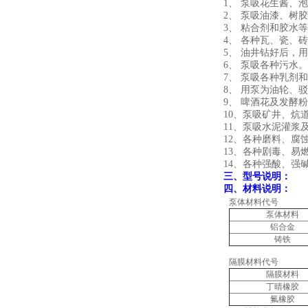
1、 泵吸花生酱、
2、 泵吸油漆、树
3、 粘合剂和胶水
4、 各种瓦、瓷、
5、 油井钻好后，
6、 泵吸各种污水。
7、 泵吸各种乳剂
8、 用泵为油轮、
9、 啤酒花及发酵
10、泵吸矿井、炕
11、泵吸水泥灌浆
12、各种磨料、腐
13、各种剧毒、易
14、各种强酸、强
三、
型号说明：
四、
材料说明：
泵体材料代号
泵体材料
铝合金
铸铁
隔膜材料代号
隔膜材料
丁晴橡胶
氟橡胶